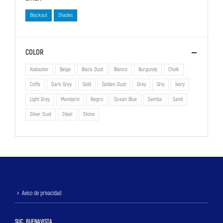
Blackout
Shades
COLOR
Alabaster
Beige
Black Dust
Blanco
Burgundy
Chalk
Coffe
Dark Grey
Gold
Golden Dust
Grey
Gris
Ivory
Light Grey
Mandarin
Negro
Ocean Blue
Samba
Sand
Silver Dust
Steel
Stone
Aviso de privacidad
SUC. BUENAVISTA