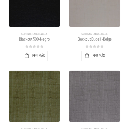
CORTINAS
,
ENROLLABLES
CORTINAS
,
ENROLLABLES
Blackout 500-Negro
Blackout Budelli-Beige
0
out of 5
0
out of 5
LEER MÁS
LEER MÁS