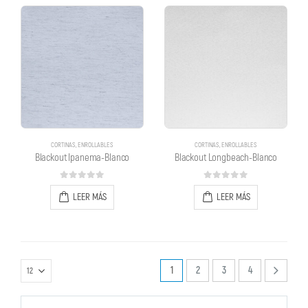
CORTINAS
,
ENROLLABLES
CORTINAS
,
ENROLLABLES
Blackout Ipanema-Blanco
Blackout Longbeach-Blanco
0
out of 5
0
out of 5
LEER MÁS
LEER MÁS
1
2
3
4