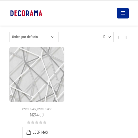
PAPEL TAPIZ
,
PAPEL TAPIZ
M247-00
0
out of 5
LEER MÁS