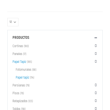
PRODUCTOS
Cortinas
(180)
Paneles
(17)
Papel Tapiz
(185)
Fotomurales
(68)
Papel tapiz
(114)
Persianas
(79)
Pisos
(76)
Retapizados
(123)
Toldos
(118)