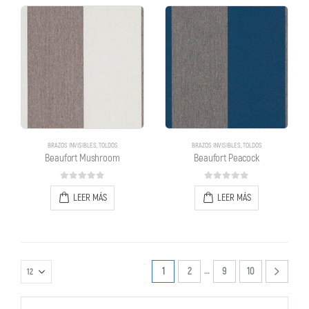
BRAZOS INVISIBLES
,
TOLDOS
BRAZOS INVISIBLES
,
TOLDOS
Beaufort Mushroom
Beaufort Peacock
0
out of 5
0
out of 5
LEER MÁS
LEER MÁS
…
1
2
9
10