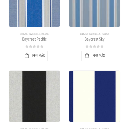
BRAZOS INVISIBLES
,
TOLDOS
BRAZOS INVISIBLES
,
TOLDOS
Baycrest Pacific
Baycrest Sky
0
out of 5
0
out of 5
LEER MÁS
LEER MÁS