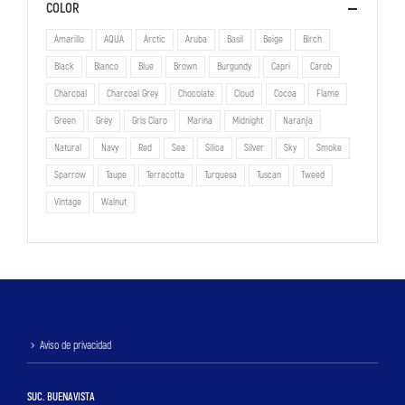
COLOR
Amarillo
AQUA
Arctic
Aruba
Basil
Beige
Birch
Black
Blanco
Blue
Brown
Burgundy
Capri
Carob
Charcoal
Charcoal Grey
Chocolate
Cloud
Cocoa
Flame
Green
Grey
Gris Claro
Marina
Midnight
Naranja
Natural
Navy
Red
Sea
Silica
Silver
Sky
Smoke
Sparrow
Taupe
Terracotta
Turquesa
Tuscan
Tweed
Vintage
Walnut
Aviso de privacidad
SUC. BUENAVISTA