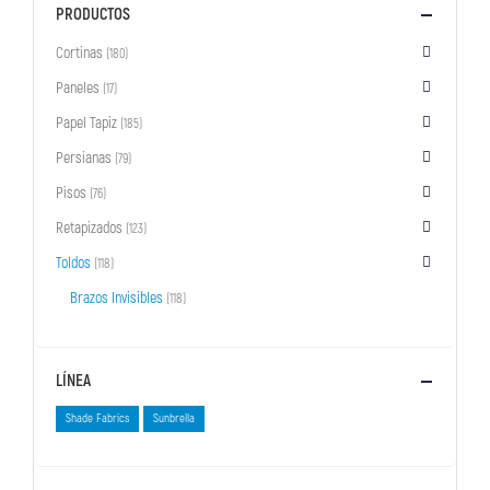
PRODUCTOS
Cortinas
(180)
Paneles
(17)
Papel Tapiz
(185)
Persianas
(79)
Pisos
(76)
Retapizados
(123)
Toldos
(118)
Brazos Invisibles
(118)
LÍNEA
Shade Fabrics
Sunbrella