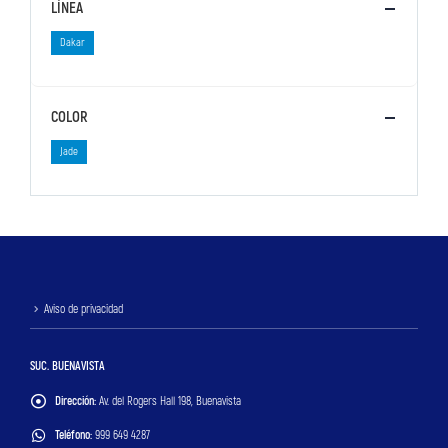
LÍNEA
Dakar
COLOR
Jade
Aviso de privacidad
SUC. BUENAVISTA
Dirección:
Av. del Rogers Hall 198, Buenavista
Teléfono:
999 649 4287