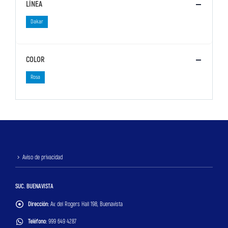
LÍNEA
Dakar
COLOR
Rosa
Aviso de privacidad
SUC. BUENAVISTA
Dirección:
Av. del Rogers Hall 198, Buenavista
Teléfono:
999 649 4287