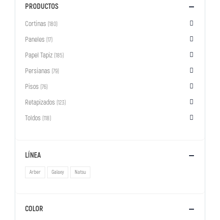
PRODUCTOS
Cortinas
(180)
Paneles
(17)
Papel Tapiz
(185)
Persianas
(79)
Pisos
(76)
Retapizados
(123)
Toldos
(118)
LÍNEA
Arber
Galaxy
Natsu
COLOR