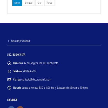
Beige
Dorado
Gris
Verde
Aviso de privacidad
SUC. BUENAVISTA
Dirección:
Av. del Rogers Hall 198, Buenavista
Teléfono:
999 649 4287
Correo:
contacto@decoramamid.com
Horario:
Lunes a Viernes 8:30 a 18:00 hrs y Sábados de 8:30 am a 1:30 pm
SÍGUENOS