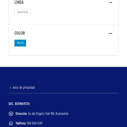
LÍNEA
Essentials
COLOR
Marfil
Aviso de privacidad
SUC. BUENAVISTA
Dirección:
Av. del Rogers Hall 198, Buenavista
Teléfono:
999 649 4287