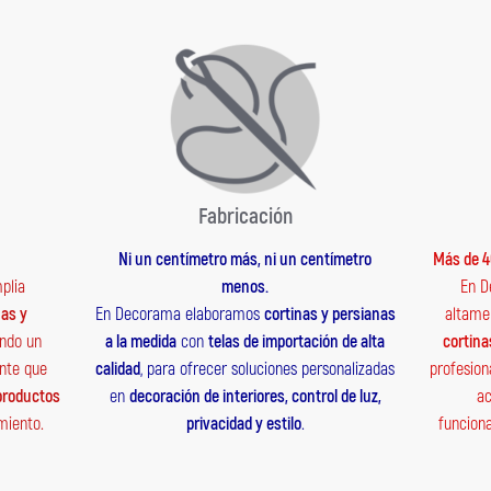
Fabricación
Ni un centímetro más, ni un centímetro
Más de 4
plia
menos.
En D
nas y
En Decorama elaboramos
cortinas y persianas
altame
endo un
a la medida
con
telas de importación de alta
cortina
ente que
calidad
, para ofrecer soluciones personalizadas
profesion
 productos
en
decoración de interiores, control de luz,
ac
miento.
privacidad y estilo
.
funciona