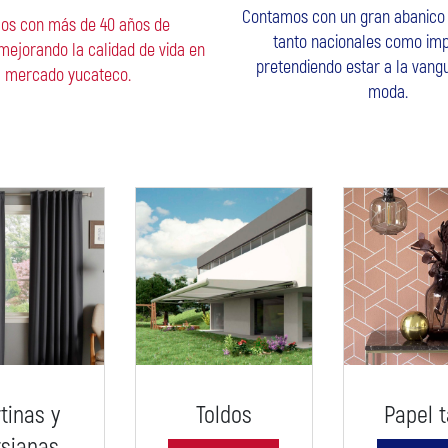
Contamos con un gran abanico
os con más de 40 años de
tanto nacionales como imp
 mejorando la calidad de vida en
pretendiendo estar a la vangu
l mercado yucateco.
moda.
tinas y
Toldos
Papel t
rsianas