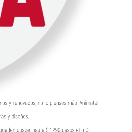
nos y renovados, no lo pienses más ¡Anímate!
ras y diseños.
 pueden costar hasta $ 1,290 pesos el mt2.