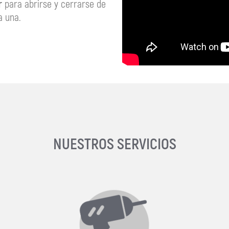
r
para abrirse y cerrarse de
a una.
NUESTROS SERVICIOS