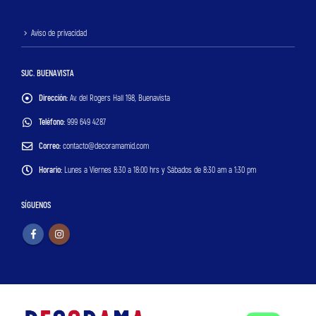
Aviso de privacidad
SUC. BUENAVISTA
Dirección:
Av. del Rogers Hall 198, Buenavista
Teléfono:
999 649 4287
Correo:
contacto@decoramamid.com
Horario:
Lunes a Viernes 8:30 a 18:00 hrs y Sábados de 8:30 am a 1:30 pm
SÍGUENOS