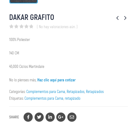
DAKAR GRAFITO
( No hay valoraciones aún. )
0
out of 5
100% Poliester
140 CM
45,000 Ciclos Martindale
No lo pienses más,
Haz clic aquí para cotizar
Categorías:
Complementos para Cama
,
Retapizados
,
Retapizados
Etiquetas:
Complementos para Cama
,
retapizado
SHARE