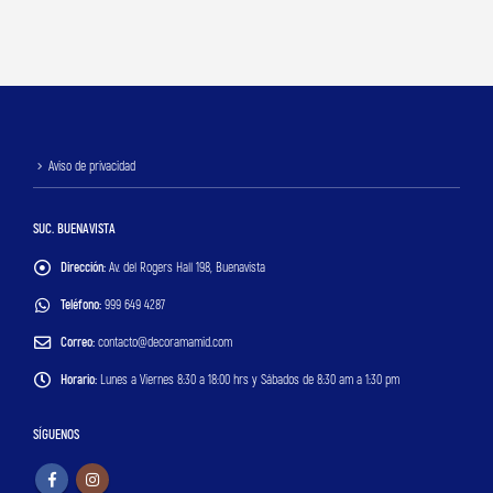
Aviso de privacidad
SUC. BUENAVISTA
Dirección:
Av. del Rogers Hall 198, Buenavista
Teléfono:
999 649 4287
Correo:
contacto@decoramamid.com
Horario:
Lunes a Viernes 8:30 a 18:00 hrs y Sábados de 8:30 am a 1:30 pm
SÍGUENOS