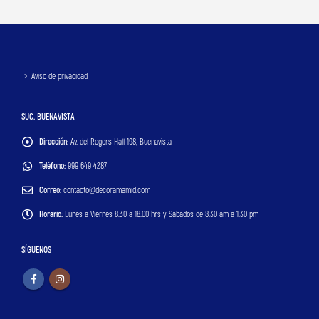
Aviso de privacidad
SUC. BUENAVISTA
Dirección:
Av. del Rogers Hall 198, Buenavista
Teléfono:
999 649 4287
Correo:
contacto@decoramamid.com
Horario:
Lunes a Viernes 8:30 a 18:00 hrs y Sábados de 8:30 am a 1:30 pm
SÍGUENOS