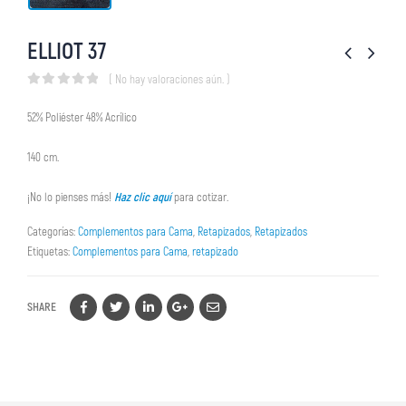
ELLIOT 37
( No hay valoraciones aún. )
0
out of 5
52% Poliéster 48% Acrílico
140 cm.
¡No lo pienses más!
Haz clic aquí
para cotizar.
Categorías:
Complementos para Cama
,
Retapizados
,
Retapizados
Etiquetas:
Complementos para Cama
,
retapizado
SHARE