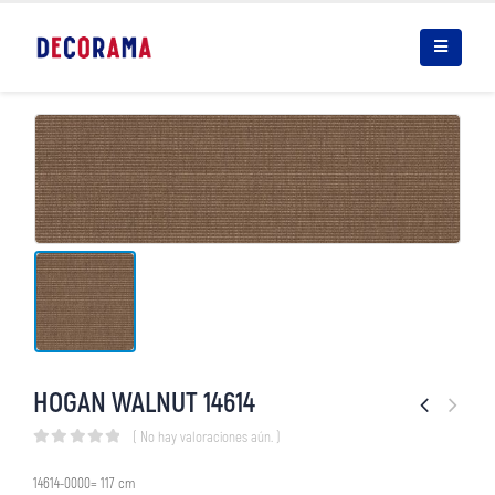
HOGAN WALNUT 14614
( No hay valoraciones aún. )
0
out of 5
14614-0000= 117 cm