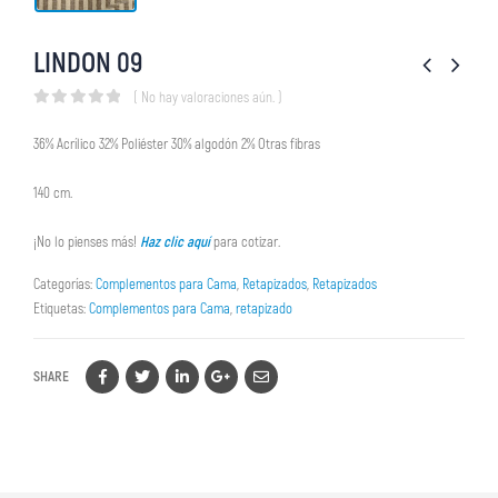
LINDON 09
( No hay valoraciones aún. )
0
out of 5
36% Acrílico 32% Poliéster 30% algodón 2% Otras fibras
140 cm.
¡No lo pienses más!
Haz clic aquí
para cotizar.
Categorías:
Complementos para Cama
,
Retapizados
,
Retapizados
Etiquetas:
Complementos para Cama
,
retapizado
SHARE