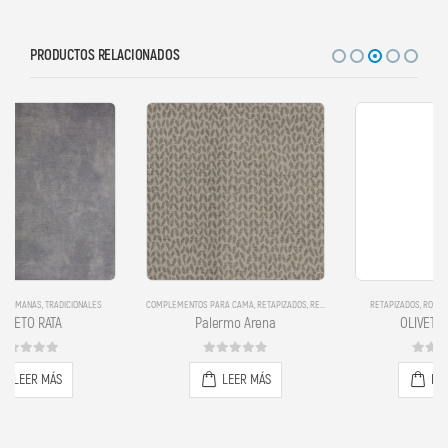
PRODUCTOS RELACIONADOS
COMPLEMENTOS PARA CAMA
,
RETAPIZADOS
,
RETAPIZADOS
RETAPIZADOS
,
ROMANAS
,
TRADICIONALES
Palermo Arena
OLIVETO MARINO
0
out of 5
0
out of 5
LEER MÁS
LEER MÁS