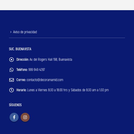
Aviso de privacidad
SUC. BUENAVISTA
Dirección:
Av. del Rogers Hall 198, Buenavista
Teléfono:
999 649 4287
Correo:
contacto@decoramamid.com
Horario:
Lunes a Viernes 8:30 a 18:00 hrs y Sábados de 8:30 am a 1:30 pm
SÍGUENOS