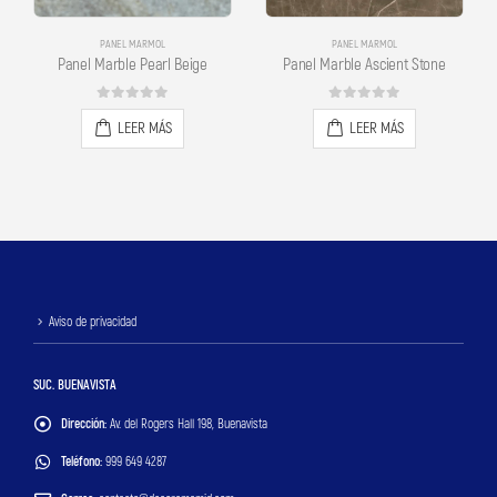
PANEL MARMOL
PANEL MARMOL
Panel Marble Pearl Beige
Panel Marble Ascient Stone
0
out of 5
0
out of 5
LEER MÁS
LEER MÁS
Aviso de privacidad
SUC. BUENAVISTA
Dirección:
Av. del Rogers Hall 198, Buenavista
Teléfono:
999 649 4287