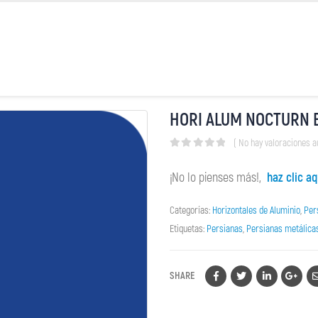
HORI ALUM NOCTURN 
( No hay valoraciones a
0
out of 5
¡No lo pienses más!,
haz clic aq
Categorías:
Horizontales de Aluminio
,
Per
Etiquetas:
Persianas
,
Persianas metálica
SHARE