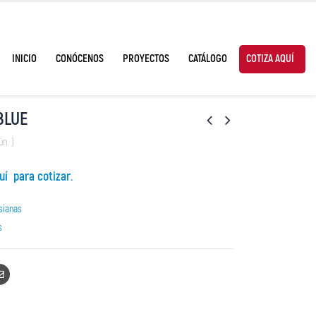
INICIO
CONÓCENOS
PROYECTOS
CATÁLOGO
COTIZA AQUÍ
BLUE
ún. )
uí para cotizar.
sianas
s