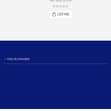
e
Hori alum white satin
0
out of 5
LEER MÁS
Aviso de privacidad