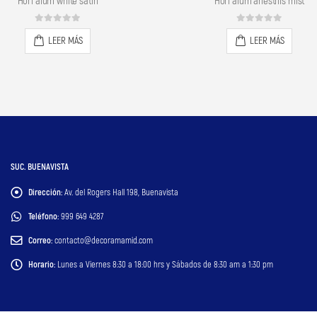
Hori alum anesthis mist
Hori alum pistache
0
out of 5
0
out of 5
LEER MÁS
LEER MÁS
SUC. BUENAVISTA
Dirección:
Av. del Rogers Hall 198, Buenavista
Teléfono:
999 649 4287
Correo:
contacto@decoramamid.com
Horario:
Lunes a Viernes 8:30 a 18:00 hrs y Sábados de 8:30 am a 1:30 pm