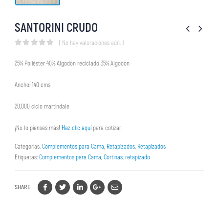
SANTORINI CRUDO
( No hay valoraciones aún. )
0
out of 5
25% Poliéster 40% Algodón reciclado 35% Algodón
Ancho: 140 cms
20,000 ciclo martindale
¡No lo pienses más!
Haz clic aquí
para cotizar.
Categorías:
Complementos para Cama
,
Retapizados
,
Retapizados
Etiquetas:
Complementos para Cama
,
Cortinas
,
retapizado
SHARE