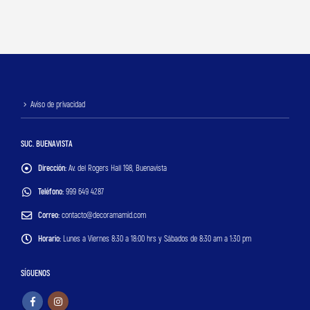
Aviso de privacidad
SUC. BUENAVISTA
Dirección:
Av. del Rogers Hall 198, Buenavista
Teléfono:
999 649 4287
Correo:
contacto@decoramamid.com
Horario:
Lunes a Viernes 8:30 a 18:00 hrs y Sábados de 8:30 am a 1:30 pm
SÍGUENOS