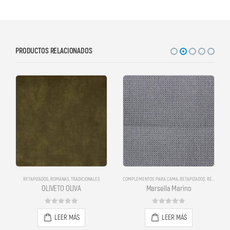
PRODUCTOS RELACIONADOS
COMPLEMENTOS PARA CAMA
,
RETAPIZADOS
,
RETAPIZADOS
COMPLEMENTOS PARA CAMA
,
RETAPIZADOS
,
RETAPIZADOS
Marsella Marino
Santorini Gris
0
out of 5
0
out of 5
LEER MÁS
LEER MÁS