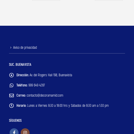
Aviso de privacidad
SUC. BUENAVISTA
Dirección:
Av. del Rogers Hall 198, Buenavista
Teléfono:
999 649 4287
Correo:
contacto@decoramamid.com
Horario:
Lunes a Viernes 8:30 a 18:00 hrs y Sábados de 8:30 am a 1:30 pm
SÍGUENOS