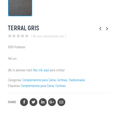
TERRAL GRIS
( No hay valoraciones aún. )
0
out of 5
100% Poliéster
140 cm
¡No lo pienses más!
Haz clic aquí
para cotizar
Categorías:
Complementos para Cama
,
Cortinas
,
Tradicionales
Etiquetas:
Complementos para Cama
,
Cortinas
SHARE