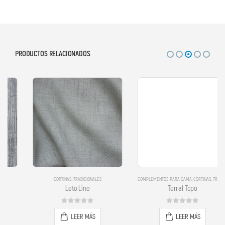
PRODUCTOS RELACIONADOS
CORTINAS
,
TRADICIONALES
COMPLEMENTOS PARA CAMA
,
CORTINAS
,
TRADICIONALES
Leto Lino
Terral Topo
0
out of 5
0
out of 5
LEER MÁS
LEER MÁS