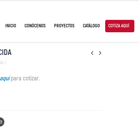
INICIO
CONÓCENOS
PROYECTOS
CATÁLOGO
COTIZA AQUÍ
CIDA
ún. )
 aquí
para cotizar.