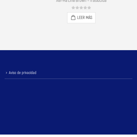
t Gray
Xel-Ha Line Brown – Traslúcida
0
out of 5
LEER MÁS
Aviso de privacidad