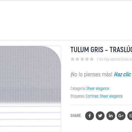
TULUM GRIS – TRASLÚ
( No hay valoraciones a
0
out of 5
¡No lo pienses más!
Haz clic
Categoría:
Sheer elegance
Etiquetas:
Cortinas
,
Sheer elegance
SHARE