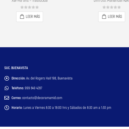
Xel-Ha Gris – Traslúcida
Dim Out Mahahual Kaki
0
out of 5
0
out of 5
LEER MÁS
LEER MÁS
SUC. BUENAVISTA
Dirección:
Av. del Rogers Hall 198, Buenavista
Teléfono:
999 649 4287
Correo:
contacto@decoramamid.com
Horario:
Lunes a Viernes 8:30 a 18:00 hrs y Sábados de 8:30 am a 1:30 pm