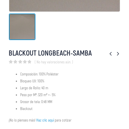
BLACKOUT LONGBEACH-SAMBA
( No hay valoraciones aún. )
0
out of 5
Composición: 100% Poliéster
Bloqueo U.V: 100%
Largo de Rollo: 40 m
Peso por M²: 320 m² +- 5%
Grosor de tela: 0.48 MM
Blackout
¡No lo pienses más!
Haz clic aquí
para cotizar