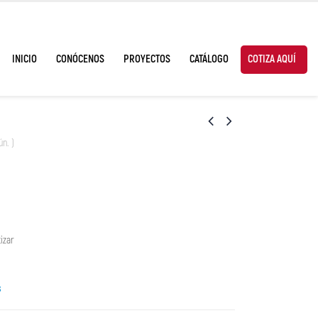
INICIO
CONÓCENOS
PROYECTOS
CATÁLOGO
COTIZA AQUÍ
ún. )
izar
s