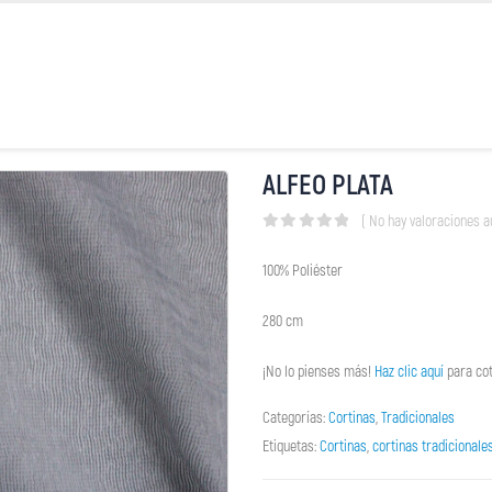
ALFEO PLATA
( No hay valoraciones a
0
out of 5
100% Poliéster
280 cm
¡No lo pienses más!
Haz clic aquí
para cot
Categorías:
Cortinas
,
Tradicionales
Etiquetas:
Cortinas
,
cortinas tradicionale