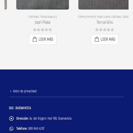
CORTINAS
,
TRADICIONALES
COMPLEMENTOS PARA CAMA
,
CORTINAS
,
TRADICIONALES
Jazri Plata
Terral Gris
0
out of 5
0
out of 5
LEER MÁS
LEER MÁS
Aviso de privacidad
SUC. BUENAVISTA
Dirección:
Av. del Rogers Hall 198, Buenavista
Teléfono:
999 649 4287