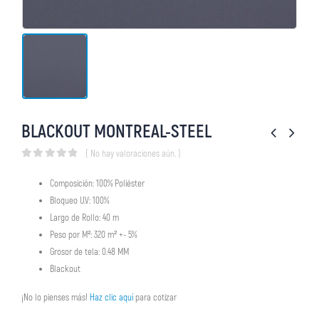
BLACKOUT MONTREAL-STEEL
( No hay valoraciones aún. )
0
out of 5
Composición: 100% Poliéster
Bloqueo U.V: 100%
Largo de Rollo: 40 m
Peso por M²: 320 m² +- 5%
Grosor de tela: 0.48 MM
Blackout
¡No lo pienses más!
Haz clic aquí
para cotizar