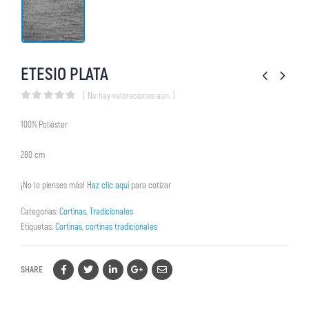
ETESIO PLATA
( No hay valoraciones aún. )
0
out of 5
100% Poliéster
280 cm
¡No lo pienses más!
Haz clic aquí
para cotizar
Categorías:
Cortinas
,
Tradicionales
Etiquetas:
Cortinas
,
cortinas tradicionales
SHARE