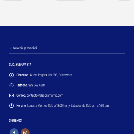
Aviso de privacidad
SUC. BUENAVISTA
Dirección:
Av. del Rogers Hall 198, Buenavista
Teléfono:
999 649 4287
Correo:
contacto@decoramamid.com
Horario:
Lunes a Viernes 8:30 a 18:00 hrs y Sábados de 8:30 am a 1:30 pm
SÍGUENOS