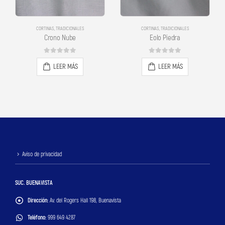
CORTINAS
,
TRADICIONALES
CORTINAS
,
TRADICIONALES
Crono Nube
Eolo Piedra
0
out of 5
0
out of 5
LEER MÁS
LEER MÁS
Aviso de privacidad
SUC. BUENAVISTA
Dirección:
Av. del Rogers Hall 198, Buenavista
Teléfono:
999 649 4287