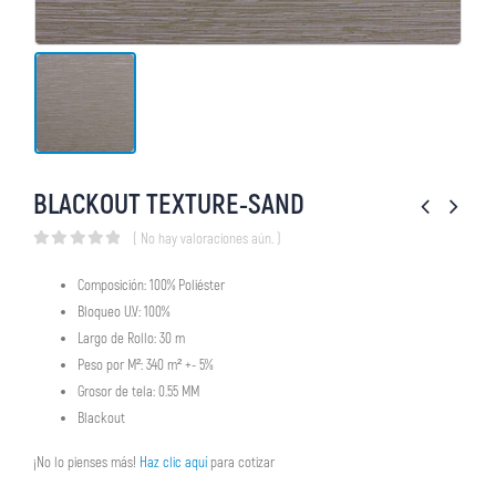
BLACKOUT TEXTURE-SAND
( No hay valoraciones aún. )
0
out of 5
Composición: 100% Poliéster
Bloqueo U.V: 100%
Largo de Rollo: 30 m
Peso por M²: 340 m² +- 5%
Grosor de tela: 0.55 MM
Blackout
¡No lo pienses más!
Haz clic aquí
para cotizar