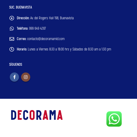
SUC. BUENAVISTA
Dirección:
Av. del Rogers Hall 198, Buenavista
Teléfono:
999 649 4287
Correo:
contacto@decoramamid.com
Horario:
Lunes a Viernes 8:30 a 18:00 hrs y Sábados de 8:30 am a 1:30 pm
SÍGUENOS
© Copyright 2024. All Rights Reserved.