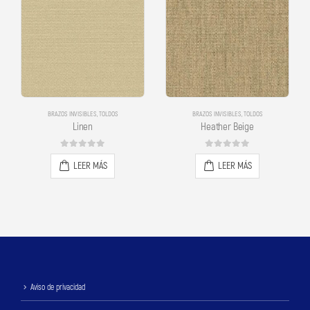
BRAZOS INVISIBLES
,
TOLDOS
BRAZOS INVISIBLES
,
TOLDOS
Linen
Heather Beige
0
out of 5
0
out of 5
LEER MÁS
LEER MÁS
Aviso de privacidad