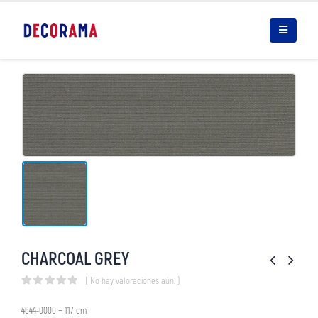
CHARCOAL GREY
( No hay valoraciones aún. )
0
out of 5
4644-0000 = 117 cm