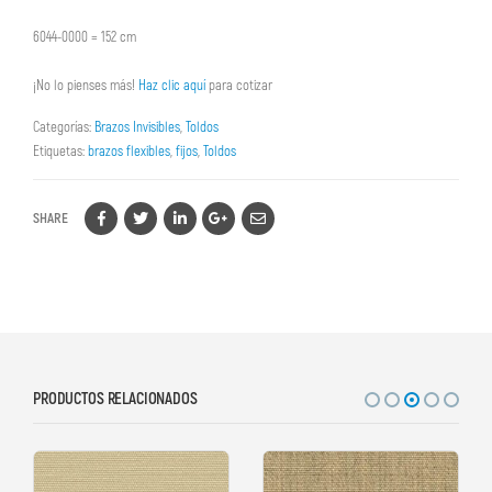
6044-0000 = 152 cm
¡No lo pienses más!
Haz clic aquí
para cotizar
Categorías:
Brazos Invisibles
,
Toldos
Etiquetas:
brazos flexibles
,
fijos
,
Toldos
SHARE
PRODUCTOS RELACIONADOS