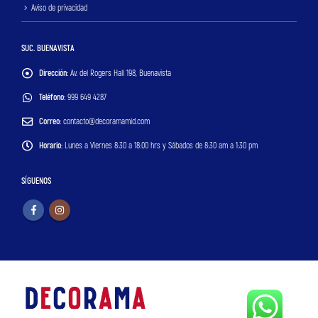
Aviso de privacidad
SUC. BUENAVISTA
Dirección:
Av. del Rogers Hall 198, Buenavista
Teléfono:
999 649 4287
Correo:
contacto@decoramamid.com
Horario:
Lunes a Viernes 8:30 a 18:00 hrs y Sábados de 8:30 am a 1:30 pm
SÍGUENOS