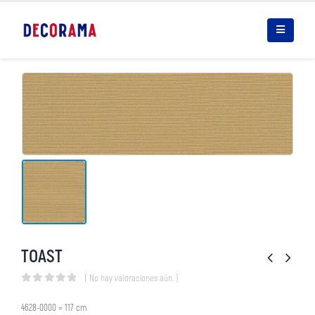
TOAST
( No hay valoraciones aún. )
0
out of 5
4628-0000 = 117 cm