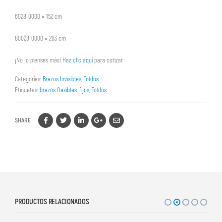
6028-0000 = 152 cm
80028-0000 = 203 cm
¡No lo pienses más!
Haz clic aquí
para cotizar
Categorías:
Brazos Invisibles
,
Toldos
Etiquetas:
brazos flexibles
,
fijos
,
Toldos
SHARE
PRODUCTOS RELACIONADOS