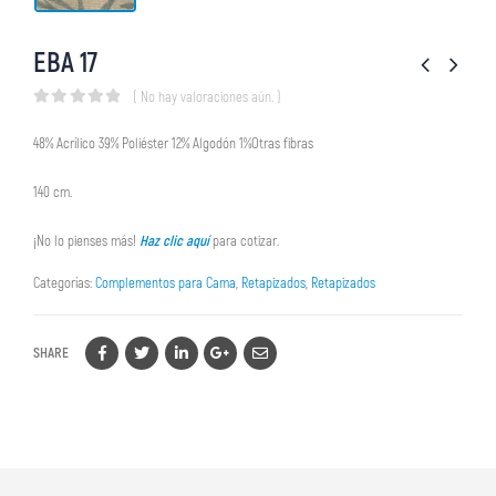
EBA 17
( No hay valoraciones aún. )
0
out of 5
48% Acrílico 39% Poliéster 12% Algodón 1%Otras fibras
140 cm.
¡No lo pienses más!
Haz clic aquí
para cotizar.
Categorías:
Complementos para Cama
,
Retapizados
,
Retapizados
SHARE