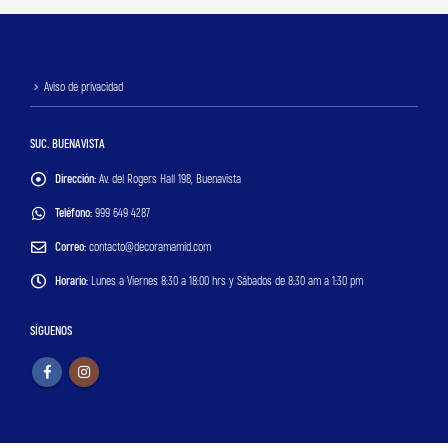
Aviso de privacidad
SUC. BUENAVISTA
Dirección:
Av. del Rogers Hall 198, Buenavista
Teléfono:
999 649 4287
Correo:
contacto@decoramamid.com
Horario:
Lunes a Viernes 8:30 a 18:00 hrs y Sábados de 8:30 am a 1:30 pm
SÍGUENOS