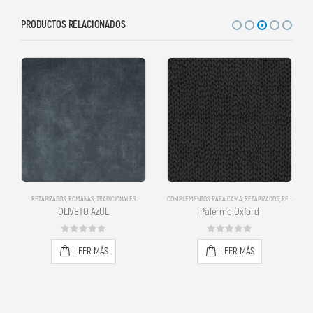
PRODUCTOS RELACIONADOS
RETAPIZADOS
,
ROMANAS
,
TRADICIONALES
COMPLEMENTOS PARA CAMA
,
RETAPIZADOS
,
RETAPIZADOS
OLIVETO AZUL
Palermo Oxford
0
out of 5
0
out of 5
LEER MÁS
LEER MÁS