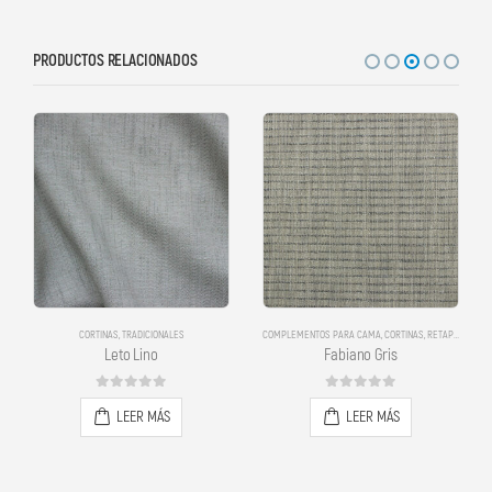
PRODUCTOS RELACIONADOS
CORTINAS
,
TRADICIONALES
COMPLEMENTOS PARA CAMA
,
CORTINAS
,
RETAPIZADOS
,
R
Leto Lino
Fabiano Gris
0
out of 5
0
out of 5
LEER MÁS
LEER MÁS