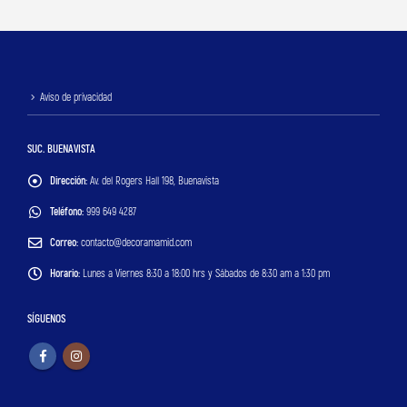
Aviso de privacidad
SUC. BUENAVISTA
Dirección:
Av. del Rogers Hall 198, Buenavista
Teléfono:
999 649 4287
Correo:
contacto@decoramamid.com
Horario:
Lunes a Viernes 8:30 a 18:00 hrs y Sábados de 8:30 am a 1:30 pm
SÍGUENOS