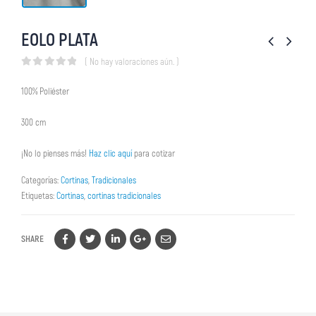
EOLO PLATA
( No hay valoraciones aún. )
0
out of 5
100% Poliéster
300 cm
¡No lo pienses más!
Haz clic aquí
para cotizar
Categorías:
Cortinas
,
Tradicionales
Etiquetas:
Cortinas
,
cortinas tradicionales
SHARE