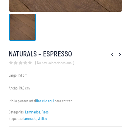
NATURALS – ESPRESSO
( No hay valoraciones aún. )
0
out of 5
Largo: 151 cm
Ancho: 19.8 cm
¡No lo pienses más!
Haz clic aquí
para cotizar
Categorías:
Laminados
,
Pisos
Etiquetas:
laminado
,
vinilico