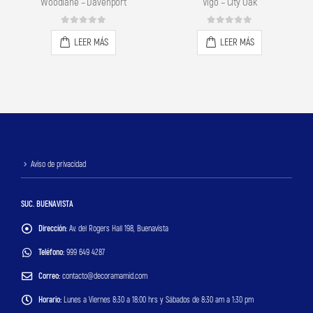
Vigo – City Oak
Woodlane – Norfolk
0
out of 5
0
out of 5
LEER MÁS
LEER MÁS
Aviso de privacidad
SUC. BUENAVISTA
Dirección:
Av. del Rogers Hall 198, Buenavista
Teléfono:
999 649 4287
Correo:
contacto@decoramamid.com
Horario:
Lunes a Viernes 8:30 a 18:00 hrs y Sábados de 8:30 am a 1:30 pm