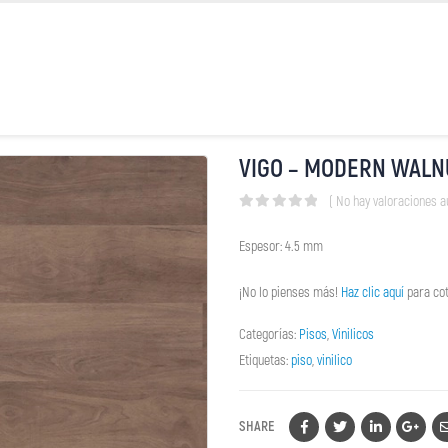
VIGO – MODERN WALN
( No hay valoraciones a
0
out of 5
Espesor: 4.5 mm
¡No lo pienses más!
Haz clic aquí
para cot
Categorías:
Pisos
,
Vinilicos
Etiquetas:
piso
,
vinilico
SHARE