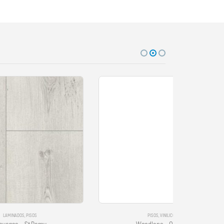
PISOS
,
VINILICOS