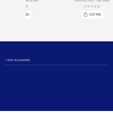
 Brown
Mammut Plus – Oak Silver
0
out of 5
LEER MÁS
Aviso de privacidad