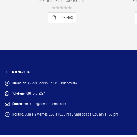
Mammut Plus – Oak Nature
Provence – St Remy
0
out of 5
0
out of 5
LEER MÁS
LEER MÁS
SUC. BUENAVISTA
Dirección:
Av. del Rogers Hall 198, Buenavista
Teléfono:
999 649 4287
Correo:
contacto@decoramamid.com
Horario:
Lunes a Viernes 8:30 a 18:00 hrs y Sábados de 8:30 am a 1:30 pm