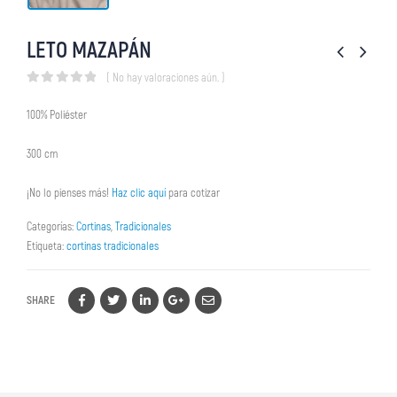
LETO MAZAPÁN
( No hay valoraciones aún. )
0
out of 5
100% Poliéster
300 cm
¡No lo pienses más!
Haz clic aquí
para cotizar
Categorías:
Cortinas
,
Tradicionales
Etiqueta:
cortinas tradicionales
SHARE