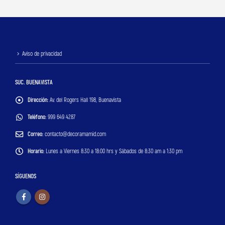
Aviso de privacidad
SUC. BUENAVISTA
Dirección:
Av. del Rogers Hall 198, Buenavista
Teléfono:
999 649 4287
Correo:
contacto@decoramamid.com
Horario:
Lunes a Viernes 8:30 a 18:00 hrs y Sábados de 8:30 am a 1:30 pm
SÍGUENOS