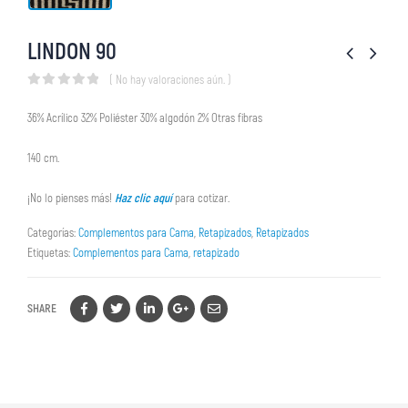
LINDON 90
( No hay valoraciones aún. )
0
out of 5
36% Acrílico 32% Poliéster 30% algodón 2% Otras fibras
140 cm.
¡No lo pienses más!
Haz clic aquí
para cotizar.
Categorías:
Complementos para Cama
,
Retapizados
,
Retapizados
Etiquetas:
Complementos para Cama
,
retapizado
SHARE