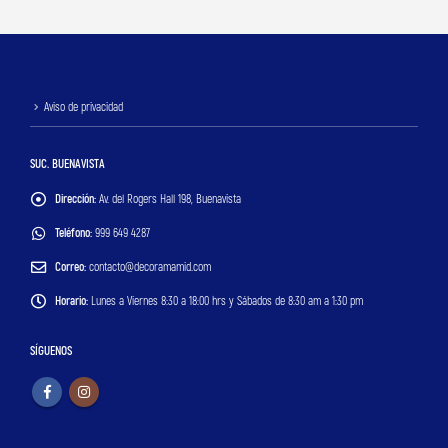
Aviso de privacidad
SUC. BUENAVISTA
Dirección:
Av. del Rogers Hall 198, Buenavista
Teléfono:
999 649 4287
Correo:
contacto@decoramamid.com
Horario:
Lunes a Viernes 8:30 a 18:00 hrs y Sábados de 8:30 am a 1:30 pm
SÍGUENOS