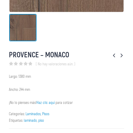
PROVENCE – MONACO
( No hay valoraciones aún. )
0
out of 5
Largo: 1380 mm
Ancho: 244 mm
¡No lo pienses más!
Haz clic aquí
para cotizar
Categorías:
Laminados
,
Pisos
Etiquetas:
laminado
,
piso