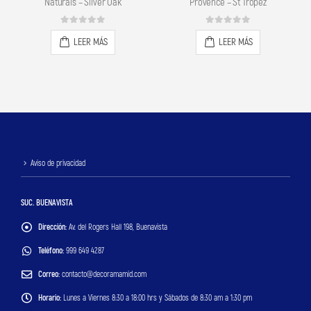
Naturals – Silver Oak
Provence – St Tropez
0
out of 5
0
out of 5
LEER MÁS
LEER MÁS
Aviso de privacidad
SUC. BUENAVISTA
Dirección:
Av. del Rogers Hall 198, Buenavista
Teléfono:
999 649 4287
Correo:
contacto@decoramamid.com
Horario:
Lunes a Viernes 8:30 a 18:00 hrs y Sábados de 8:30 am a 1:30 pm