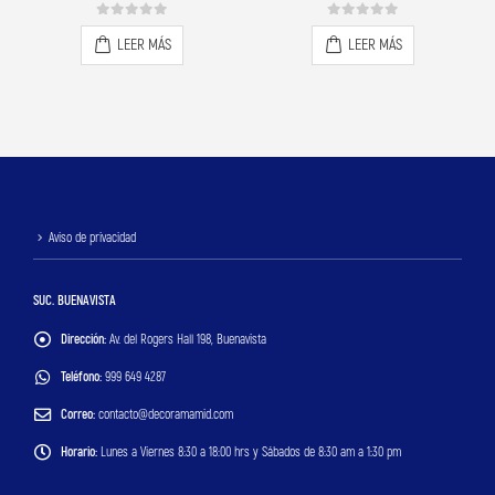
0
out of 5
0
out of 5
LEER MÁS
LEER MÁS
Aviso de privacidad
SUC. BUENAVISTA
Dirección:
Av. del Rogers Hall 198, Buenavista
Teléfono:
999 649 4287
Correo:
contacto@decoramamid.com
Horario:
Lunes a Viernes 8:30 a 18:00 hrs y Sábados de 8:30 am a 1:30 pm