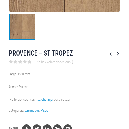
PROVENCE – ST TROPEZ
( No hay valoraciones aún. )
0
out of 5
Largo: 1380 mm
Ancho: 244 mm
¡No lo pienses más!
Haz clic aquí
para cotizar
Categorías:
Laminados
,
Pisos
SHARE