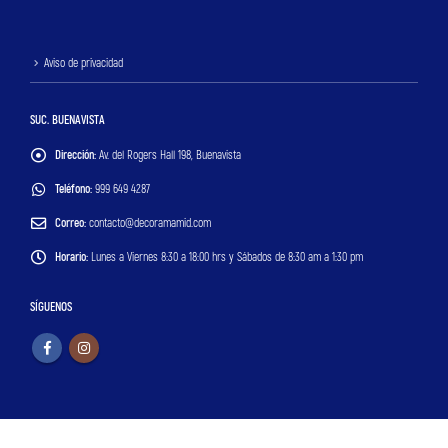
Aviso de privacidad
SUC. BUENAVISTA
Dirección:
Av. del Rogers Hall 198, Buenavista
Teléfono:
999 649 4287
Correo:
contacto@decoramamid.com
Horario:
Lunes a Viernes 8:30 a 18:00 hrs y Sábados de 8:30 am a 1:30 pm
SÍGUENOS