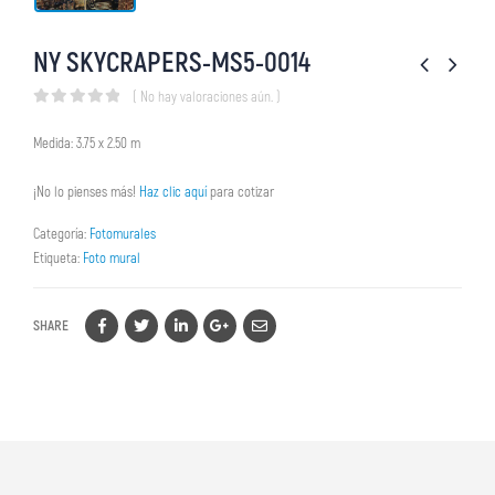
NY SKYCRAPERS-MS5-0014
( No hay valoraciones aún. )
0
out of 5
Medida: 3.75 x 2.50 m
¡No lo pienses más!
Haz clic aquí
para cotizar
Categoría:
Fotomurales
Etiqueta:
Foto mural
SHARE