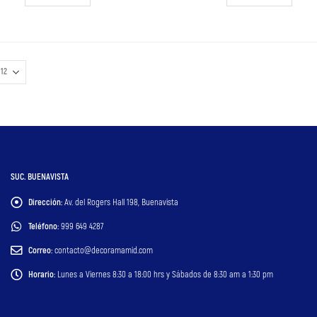
SUC. BUENAVISTA
Dirección:
Av. del Rogers Hall 198, Buenavista
Teléfono:
999 649 4287
Correo:
contacto@decoramamid.com
Horario:
Lunes a Viernes 8:30 a 18:00 hrs y Sábados de 8:30 am a 1:30 pm