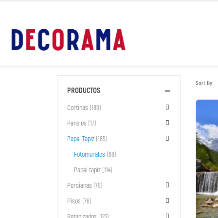
Sort By:
PRODUCTOS
Cortinas
(180)
Paneles
(17)
Papel Tapiz
(185)
Fotomurales
(68)
Papel tapiz
(114)
Persianas
(79)
Pisos
(76)
Retapizados
(123)