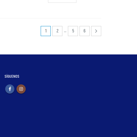
…
1
2
5
6
SÍGUENOS