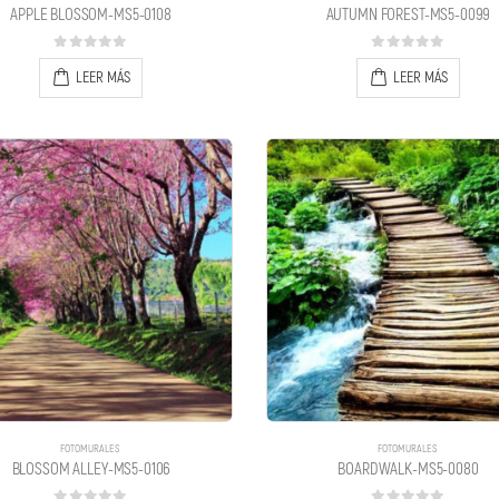
APPLE BLOSSOM-MS5-0108
AUTUMN FOREST-MS5-0099
0
out of 5
0
out of 5
LEER MÁS
LEER MÁS
FOTOMURALES
FOTOMURALES
BLOSSOM ALLEY-MS5-0106
BOARDWALK-MS5-0080