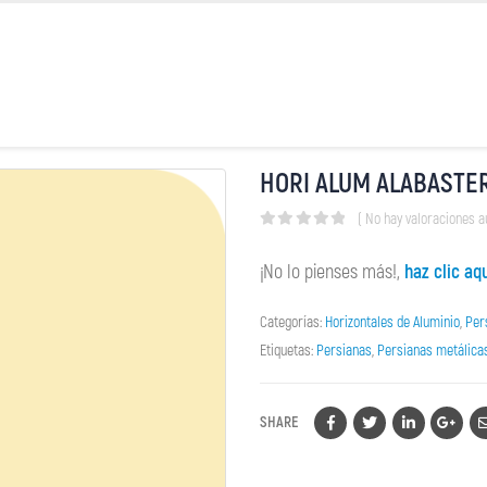
HORI ALUM ALABASTE
( No hay valoraciones a
0
out of 5
¡No lo pienses más!,
haz clic aq
Categorías:
Horizontales de Aluminio
,
Per
Etiquetas:
Persianas
,
Persianas metálica
SHARE