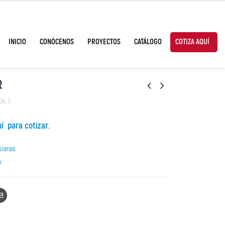
INICIO
CONÓCENOS
PROYECTOS
CATÁLOGO
COTIZA AQUÍ
R
ún. )
uí para cotizar.
sianas
s