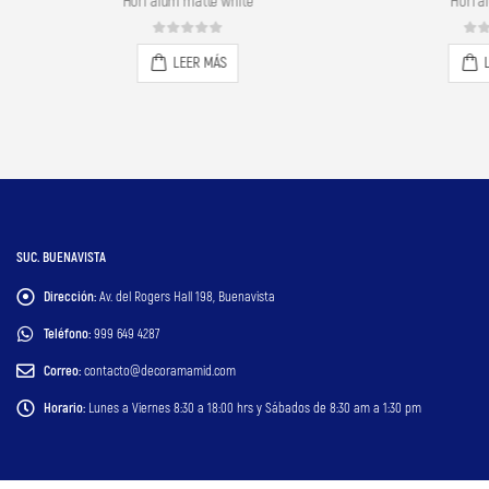
Hori alum matte white
Hori alum indigo
0
out of 5
0
out of 5
LEER MÁS
LEER MÁS
SUC. BUENAVISTA
Dirección:
Av. del Rogers Hall 198, Buenavista
Teléfono:
999 649 4287
Correo:
contacto@decoramamid.com
Horario:
Lunes a Viernes 8:30 a 18:00 hrs y Sábados de 8:30 am a 1:30 pm