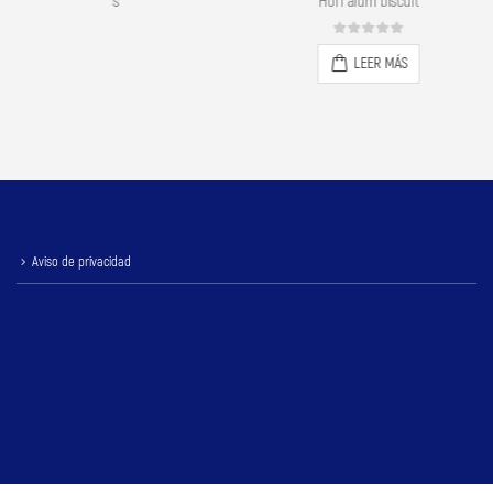
loss
Hori alum biscuit
0
out of 5
LEER MÁS
Aviso de privacidad