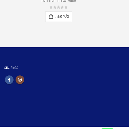
Hori alum nocturn blue
0
out of 5
LEER MÁS
SÍGUENOS