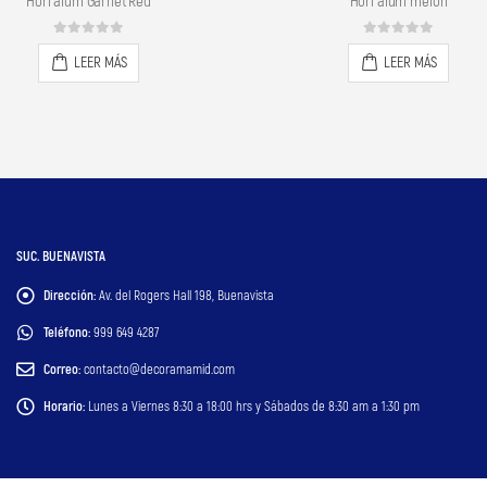
Hori alum melón
Hori alum matte white
0
out of 5
0
out of 5
LEER MÁS
LEER MÁS
SUC. BUENAVISTA
Dirección:
Av. del Rogers Hall 198, Buenavista
Teléfono:
999 649 4287
Correo:
contacto@decoramamid.com
Horario:
Lunes a Viernes 8:30 a 18:00 hrs y Sábados de 8:30 am a 1:30 pm