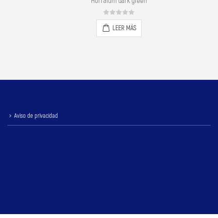
green
Hori alum Garnet Red
0
out of 5
S
LEER MÁS
Aviso de privacidad