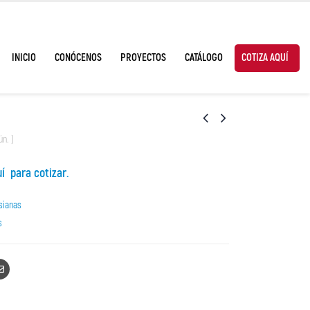
INICIO
CONÓCENOS
PROYECTOS
CATÁLOGO
COTIZA AQUÍ
ún. )
uí para cotizar.
sianas
s