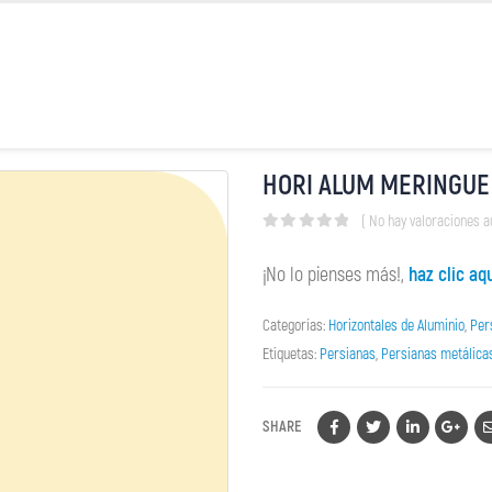
HORI ALUM MERINGUE
( No hay valoraciones a
0
out of 5
¡No lo pienses más!,
haz clic aq
Categorías:
Horizontales de Aluminio
,
Per
Etiquetas:
Persianas
,
Persianas metálica
SHARE