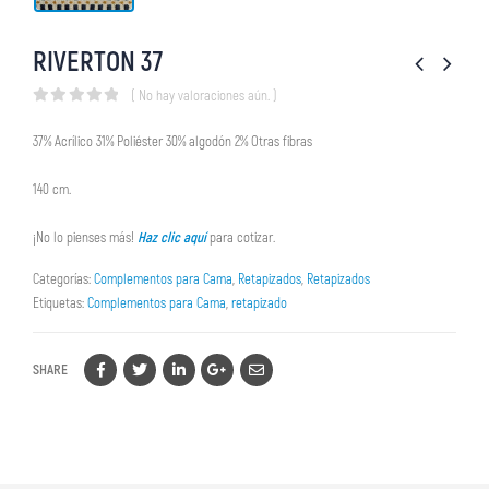
RIVERTON 37
( No hay valoraciones aún. )
0
out of 5
37% Acrílico 31% Poliéster 30% algodón 2% Otras fibras
140 cm.
¡No lo pienses más!
Haz clic aquí
para cotizar.
Categorías:
Complementos para Cama
,
Retapizados
,
Retapizados
Etiquetas:
Complementos para Cama
,
retapizado
SHARE