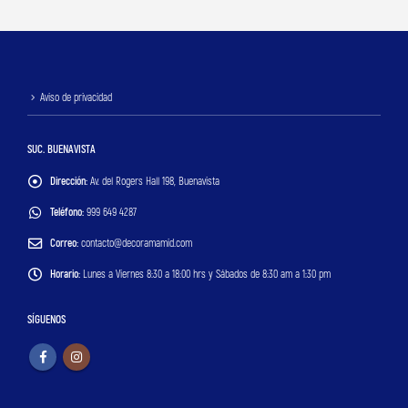
Aviso de privacidad
SUC. BUENAVISTA
Dirección:
Av. del Rogers Hall 198, Buenavista
Teléfono:
999 649 4287
Correo:
contacto@decoramamid.com
Horario:
Lunes a Viernes 8:30 a 18:00 hrs y Sábados de 8:30 am a 1:30 pm
SÍGUENOS