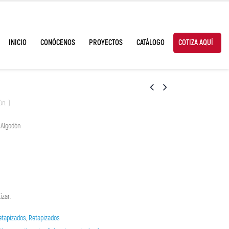
INICIO
CONÓCENOS
PROYECTOS
CATÁLOGO
COTIZA AQUÍ
ún. )
 Algodón
izar.
etapizados
,
Retapizados