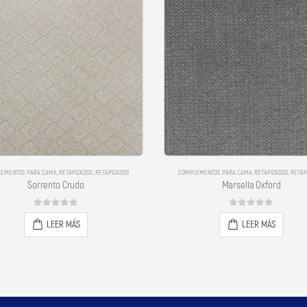
EMENTOS PARA CAMA
,
RETAPIZADOS
,
RETAPIZADOS
COMPLEMENTOS PARA CAMA
,
RETAPIZADOS
,
RETAP
Marsella Oxford
DAKAR MARFIL
0
out of 5
0
out of 5
LEER MÁS
LEER MÁS