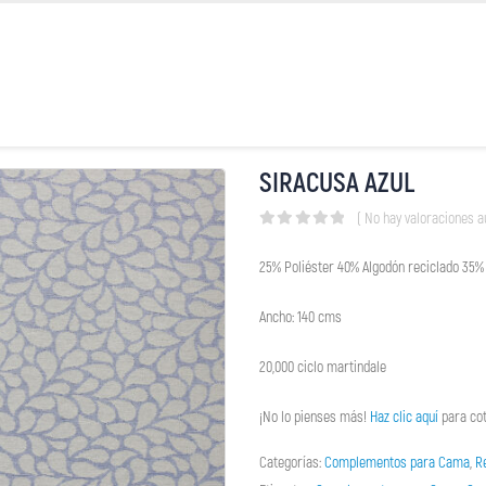
SIRACUSA AZUL
( No hay valoraciones a
0
out of 5
25% Poliéster 40% Algodón reciclado 35%
Ancho: 140 cms
20,000 ciclo martindale
¡No lo pienses más!
Haz clic aquí
para cot
Categorías:
Complementos para Cama
,
R