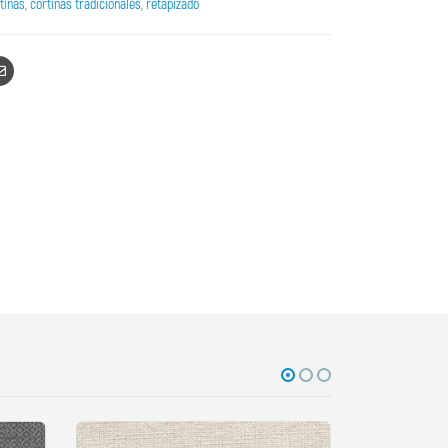
tinas
,
cortinas tradicionales
,
retapizado