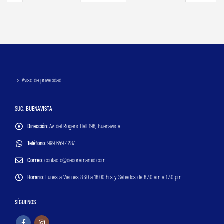
Aviso de privacidad
SUC. BUENAVISTA
Dirección:
Av. del Rogers Hall 198, Buenavista
Teléfono:
999 649 4287
Correo:
contacto@decoramamid.com
Horario:
Lunes a Viernes 8:30 a 18:00 hrs y Sábados de 8:30 am a 1:30 pm
SÍGUENOS