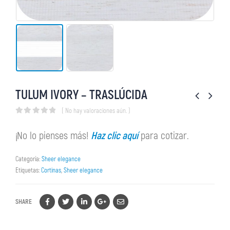
TULUM IVORY – TRASLÚCIDA
( No hay valoraciones aún. )
0
out of 5
¡No lo pienses más!
Haz clic aquí
para cotizar.
Categoría:
Sheer elegance
Etiquetas:
Cortinas
,
Sheer elegance
SHARE