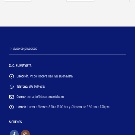
Aviso de privacidad
SUC. BUENAVISTA
Dirección:
Av. del Rogers Hall 198, Buenavista
Teléfono:
999 649 4287
Correo:
contacto@decoramamid.com
Horario:
Lunes a Viernes 8:30 a 18:00 hrs y Sábados de 8:30 am a 1:30 pm
SÍGUENOS