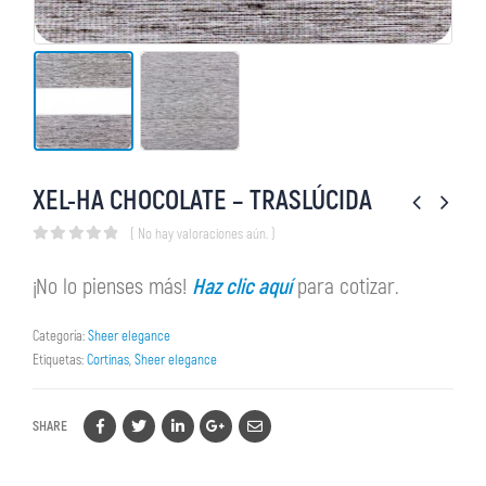
XEL-HA CHOCOLATE – TRASLÚCIDA
( No hay valoraciones aún. )
0
out of 5
¡No lo pienses más!
Haz clic aquí
para cotizar.
Categoría:
Sheer elegance
Etiquetas:
Cortinas
,
Sheer elegance
SHARE