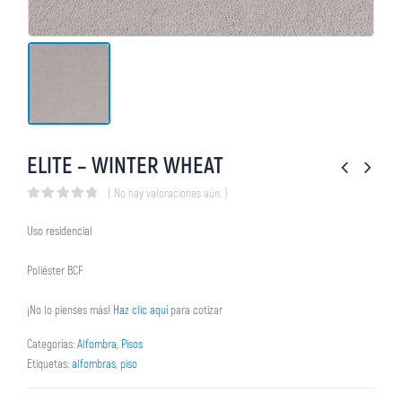
ELITE – WINTER WHEAT
( No hay valoraciones aún. )
0
out of 5
Uso residencial
Poliéster BCF
¡No lo pienses más!
Haz clic aquí
para cotizar
Categorías:
Alfombra
,
Pisos
Etiquetas:
alfombras
,
piso