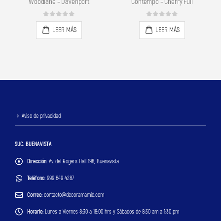
Woodlane – Davenport
Contempo – Cherry Full
0
out of 5
0
out of 5
LEER MÁS
LEER MÁS
Aviso de privacidad
SUC. BUENAVISTA
Dirección:
Av. del Rogers Hall 198, Buenavista
Teléfono:
999 649 4287
Correo:
contacto@decoramamid.com
Horario:
Lunes a Viernes 8:30 a 18:00 hrs y Sábados de 8:30 am a 1:30 pm