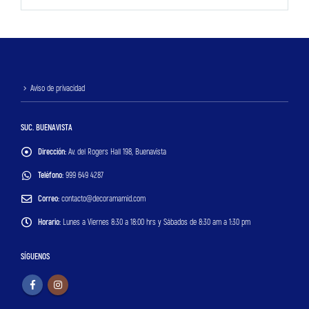
Aviso de privacidad
SUC. BUENAVISTA
Dirección:
Av. del Rogers Hall 198, Buenavista
Teléfono:
999 649 4287
Correo:
contacto@decoramamid.com
Horario:
Lunes a Viernes 8:30 a 18:00 hrs y Sábados de 8:30 am a 1:30 pm
SÍGUENOS