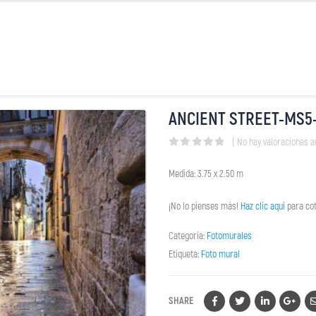
ANCIENT STREET-MS5
( No hay valoraciones a
0
out of 5
Medida: 3.75 x 2.50 m
¡No lo pienses más!
Haz clic aquí
para cot
Categoría:
Fotomurales
Etiqueta:
Foto mural
SHARE