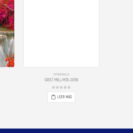
FOTOMURALES
GRIST MILL-MS5-0056
FOR
0
out of 5
LEER MÁS