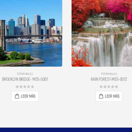
FOTOMURALES
FOTOMURALES
BROOKLYN BRIDGE- MS5-0001
RAIN FOREST-MS5-0072
0
out of 5
0
out of 5
LEER MÁS
LEER MÁS