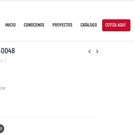
INICIO
CONÓCENOS
PROYECTOS
CATÁLOGO
COTIZA AQUÍ
-0048
ún. )
izar