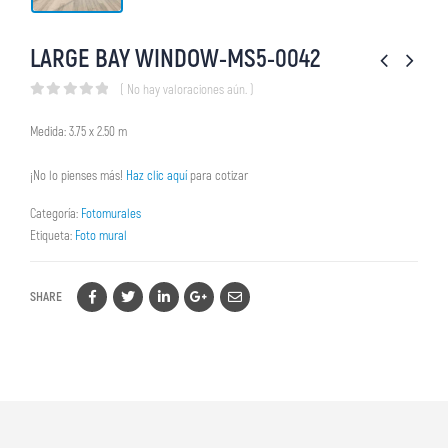
LARGE BAY WINDOW-MS5-0042
( No hay valoraciones aún. )
0
out of 5
Medida: 3.75 x 2.50 m
¡No lo pienses más!
Haz clic aquí
para cotizar
Categoría:
Fotomurales
Etiqueta:
Foto mural
SHARE