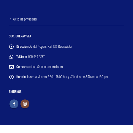
Aviso de privacidad
SUC. BUENAVISTA
Dirección:
Av. del Rogers Hall 198, Buenavista
Teléfono:
999 649 4287
Correo:
contacto@decoramamid.com
Horario:
Lunes a Viernes 8:30 a 18:00 hrs y Sábados de 8:30 am a 1:30 pm
SÍGUENOS