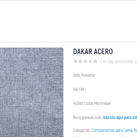
DAKAR ACERO
( No hay valoraciones a
0
out of 5
100% Poliester
140 CM
45,000 Ciclos Martindale
No lo pienses más,
Haz clic aquí para cot
Categorías:
Complementos para Cama
,
R