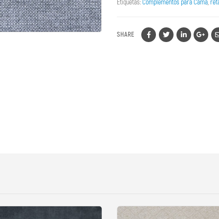
Etiquetas:
Complementos para Cama
,
ret
SHARE