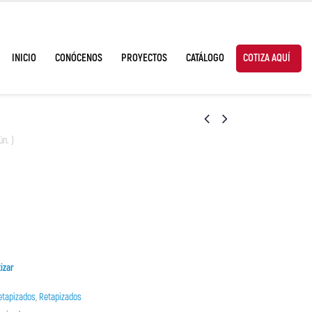
INICIO
CONÓCENOS
PROYECTOS
CATÁLOGO
COTIZA AQUÍ
ún. )
izar
etapizados
,
Retapizados