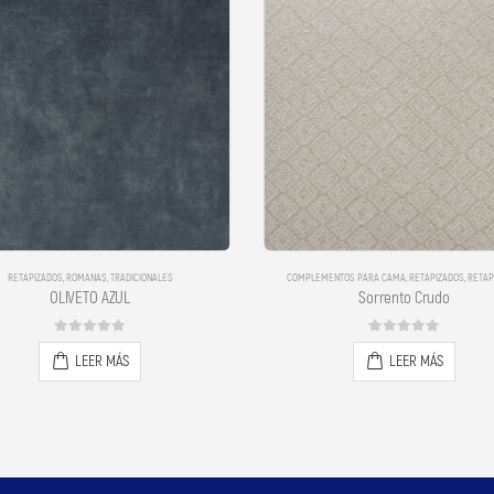
EMENTOS PARA CAMA
,
RETAPIZADOS
,
RETAPIZADOS
COMPLEMENTOS PARA CAMA
,
RETAPIZADOS
,
RETAP
Sorrento Crudo
Sorrento Azul
0
out of 5
0
out of 5
LEER MÁS
LEER MÁS