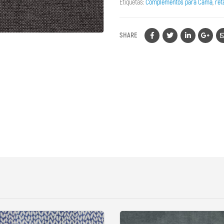
Etiquetas:
Complementos para Cama
,
ret
SHARE