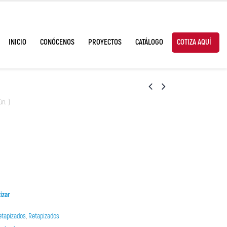
INICIO
CONÓCENOS
PROYECTOS
CATÁLOGO
COTIZA AQUÍ
ún. )
izar
etapizados
,
Retapizados