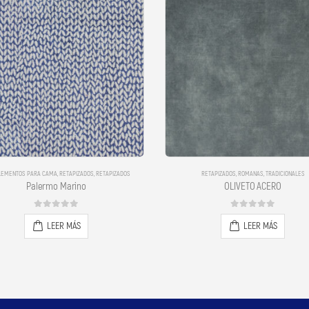
EMENTOS PARA CAMA
,
RETAPIZADOS
,
RETAPIZADOS
RETAPIZADOS
,
ROMANAS
,
TRADICIONALES
Palermo Marino
OLIVETO ACERO
0
out of 5
0
out of 5
LEER MÁS
LEER MÁS