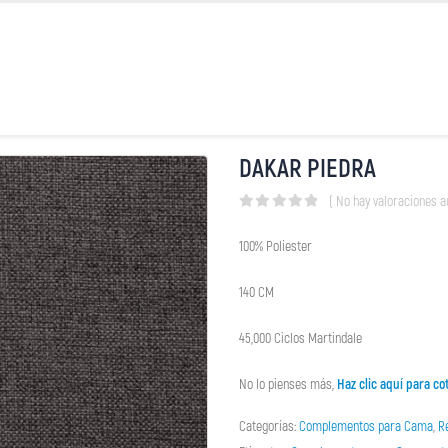
DAKAR PIEDRA
( No hay valoraciones a
0
out of 5
100% Poliester
140 CM
45,000 Ciclos Martindale
No lo pienses más,
Haz clic aquí para cot
Categorías:
Complementos para Cama
,
R