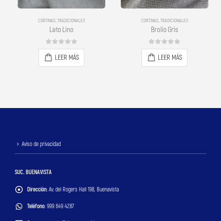
CORTINAS
,
TRADICIONALES
CORTINAS
,
TRADICIONALES
Leto Lino
Brolio Gris
0
out of 5
0
out of 5
LEER MÁS
LEER MÁS
Aviso de privacidad
SUC. BUENAVISTA
Dirección:
Av. del Rogers Hall 198, Buenavista
Teléfono:
999 649 4287