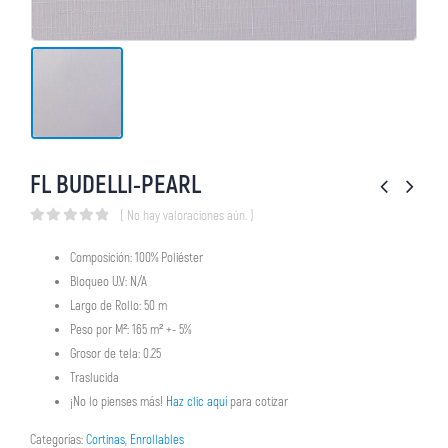
FL BUDELLI-PEARL
( No hay valoraciones aún. )
0
out of 5
Composición: 100% Poliéster
Bloqueo U.V: N/A
Largo de Rollo: 50 m
Peso por M²: 165 m² +- 5%
Grosor de tela: 0.25
Traslucida
¡No lo pienses más!
Haz clic aquí
para cotizar
Categorías:
Cortinas
,
Enrollables